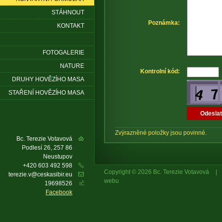
STÁHNOUT
Poznámka:
KONTAKT
FOTOGALERIE
NATURE
Kontrolní kód:
DRUHY HOVĚZÍHO MASA
STAŘENÍ HOVĚZÍHO MASA
Zvýrazněné položky jsou povinné.
Bc. Terezie Votavová
Podlesí 26, 257 86
Neustupov
+420 603 492 598
Copyright © 2026 Bc. Terezie Votavová
|
terezie.v@ceskasibir.eu
webu
19698526
IČ
Facebook