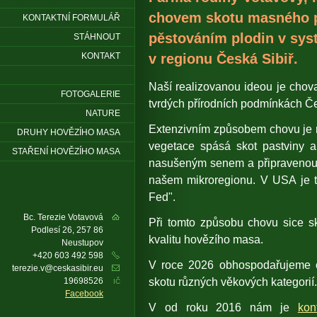
chovem skotu masného
KONTAKTNÍ FORMULÁŘ
pěstováním plodin v sys
STÁHNOUT
KONTAKT
v regionu Česká Sibiř.
Naší realizovanou ideou je cho
FOTOGALERIE
tvrdých přírodních podmínkách Če
NATURE
Extenzivním způsobem chovu je m
DRUHY HOVĚZÍHO MASA
vegetace spásá skot pastviny 
STAŘENÍ HOVĚZÍHO MASA
nasušeným senem a připravenou s
našem mikroregionu. V USA je 
Fed".
Bc. Terezie Votavová
Při tomto způsobu chovu sice sk
Podlesí 26, 257 86
kvalitu hovězího masa.
Neustupov
+420 603 492 598
V roce 2026 obhospodařujeme 
terezie.v@ceskasibir.eu
skotu různých věkových kategorií.
19698526
IČ
Facebook
V od roku 2016 nám je
kon